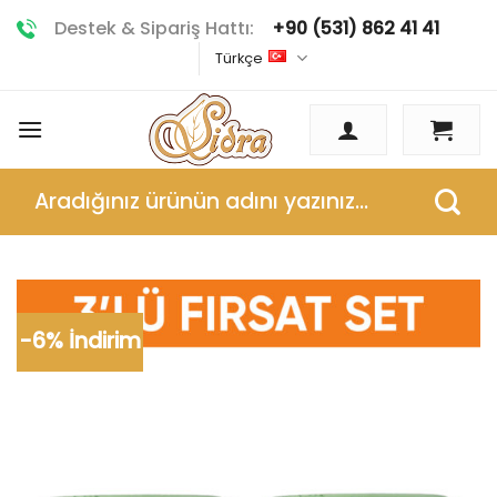
İçeriğe
Destek & Sipariş Hattı:
+90 (531) 862 41 41
atla
Türkçe
Ara:
-6% İndirim