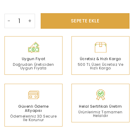
3 Adet Mysem Life 240g Macun (16 SERVİS) Unisex 
SEPETE EKLE
Uygun Fiyat
Ücretsiz & Hızlı Kargo
Doğrudan Üreticiden
500 TL Üzeri Ücretsiz Ve
Uygun Fiyata
Hızlı Kargo
Güvenli Ödeme
Helal Sertifikalı Üretim
Altyapısı
Ürünlerimiz Tamamen
Helaldir
Ödemeleriniz 3D Secure
Ile Korunur