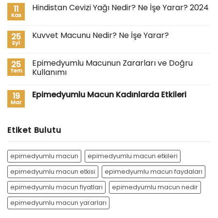
Hindistan Cevizi Yağı Nedir? Ne İşe Yarar? 2024
11
Kas
Kuvvet Macunu Nedir? Ne İşe Yarar?
25
Eyl
Epimedyumlu Macunun Zararları ve Doğru
25
Tem
Kullanımı
Epimedyumlu Macun Kadınlarda Etkileri
19
Mar
Etiket Bulutu
epimedyumlu macun
epimedyumlu macun etkileri
epimedyumlu macun etkisi
epimedyumlu macun faydaları
epimedyumlu macun fiyatları
epimedyumlu macun nedir
epimedyumlu macun yararları