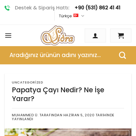
İçeriğe
Destek & Sipariş Hattı:
+90 (531) 862 41 41
atla
Türkçe
Ara:
UNCATEGORIZED
Papatya Çayı Nedir? Ne İşe
Yarar?
MUHAMMED Ü.
TARAFINDAN
HAZIRAN 5, 2020
TARIHINDE
YAYINLANDI