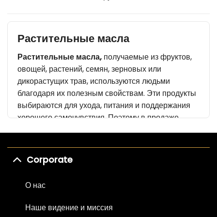
Растительные масла
Растительные
масла,
получаемые из фруктов,
овощей, растений, семян, зерновых или
дикорастущих трав, используются людьми
благодаря их полезным свойствам. Эти продукты
выбираются для ухода, питания и поддержания
хорошего самочувствия. Поэтому в продаже
представлены различные категории растительных
масел, которые предпочитают люди. Богатые
витаминами и минералами, эти масла
Corporate
способствуют здоровью кожи.
О нас
Масла, используемые для ухода за
кожей
Наше видение и миссия