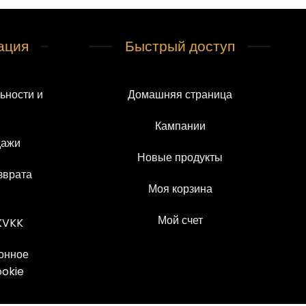
ация
Быстрый доступ
ьности и
Домашняя страница
Кампании
дажи
Новые продукты
зврата
Моя корзина
Мой счет
KVKK
онное
ookie