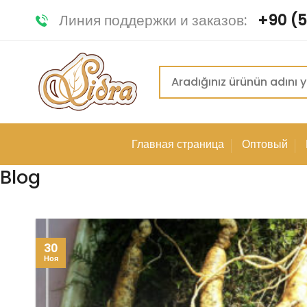
Skip
Линия поддержки и заказов:
+90 (5
to
content
Искать:
Главная страница
Оптовый
Blog
30
Ноя