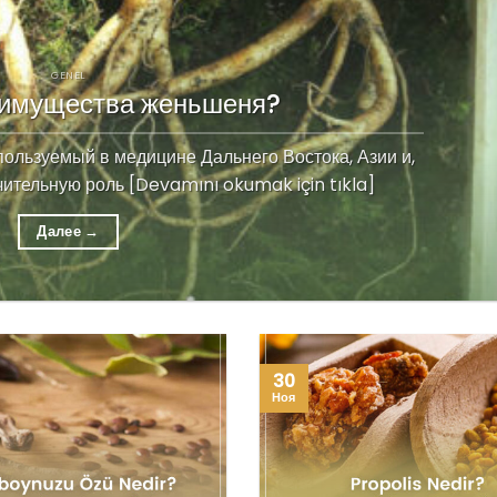
GENEL
еимущества женьшеня?
льзуемый в медицине Дальнего Востока, Азии и,
чительную роль [Devamını okumak için tıkla]
Далее
→
30
Ноя