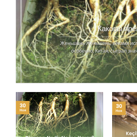
Каковы пр
Женьшень Женьшень, веками испо
особенно, Китая, сыграл зна
30
30
Ноя
Ноя