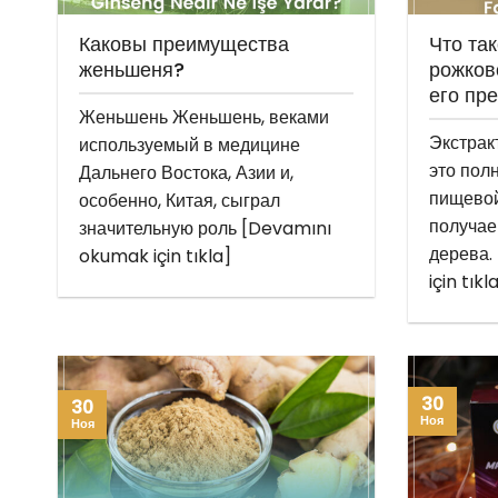
Каковы преимущества
Что так
женьшеня?
рожков
его пр
Женьшень Женьшень, веками
Экстрак
используемый в медицине
это пол
Дальнего Востока, Азии и,
пищевой
особенно, Китая, сыграл
получае
значительную роль [Devamını
дерева.
okumak için tıkla]
için tıkl
30
30
Ноя
Ноя