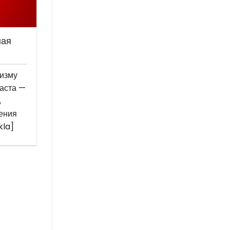
ная
низму
аста —
,
ения
kla]