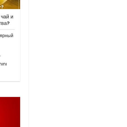
 чай и
тва?
лярный
т
ını