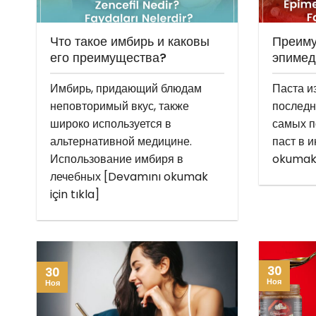
Что такое имбирь и каковы
Преиму
его преимущества?
эпимед
Имбирь, придающий блюдам
Паста и
неповторимый вкус, также
последн
широко используется в
самых п
альтернативной медицине.
паст в 
Использование имбиря в
okumak i
лечебных [Devamını okumak
için tıkla]
30
30
Ноя
Ноя