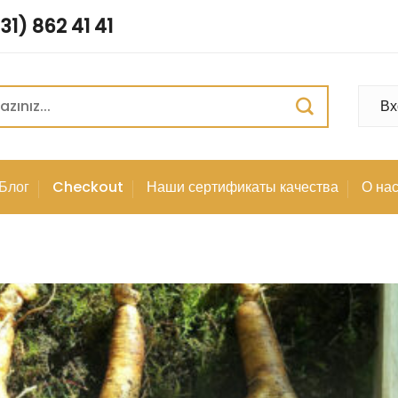
31) 862 41 41
Вх
Блог
Checkout
Наши сертификаты качества
О на