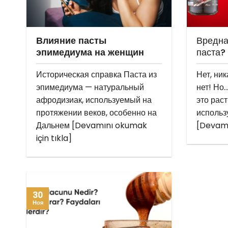
Влияние пасты
Вредна
эпимедиума на женщин
паста?
Историческая справка Паста из
Нет, ни
эпимедиума — натуральный
нет! Но
афродизиак, используемый на
это рас
протяжении веков, особенно на
использ
Дальнем [Devamını okumak
[Devamı
için tıkla]
30
Ноя