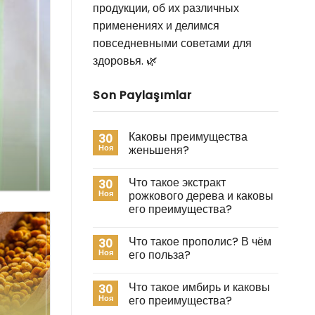
продукции, об их различных
применениях и делимся
повседневными советами для
здоровья. 🌿
Son Paylaşımlar
Каковы преимущества
30
Ноя
женьшеня?
Что такое экстракт
30
Ноя
рожкового дерева и каковы
его преимущества?
Что такое прополис? В чём
30
Ноя
его польза?
Что такое имбирь и каковы
30
Ноя
его преимущества?