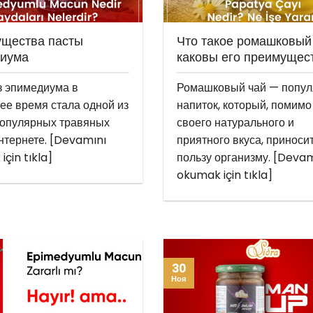
щества пасты
Что такое ромашковый
иума
каковы его преимущес
з эпимедиума в
Ромашковый чай — попу
ее время стала одной из
напиток, который, помимо
опулярных травяных
своего натурального и
интернете. [Devamını
приятного вкуса, приноси
çin tıkla]
пользу организму. [Devam
okumak için tıkla]
30
Ноя