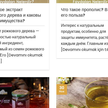
ое экстракт
Что такое прополис? В
ого дерева и каковы
его польза?
еимущества?
Интерес к натуральным
т рожкового дерева —
продуктам, особенно для
ностью натуральный
защиты иммунитета, растё
 ингредиент,
каждым днём. Главным из
мый из семян рожкового
[Devamını okumak için tı
 Его [Devamını okumak
a]
30
Ноя