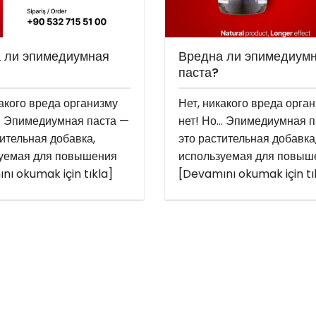
 ли эпимедиумная
Вредна ли эпимедиум
паста?
какого вреда организму
Нет, никакого вреда орга
… Эпимедиумная паста —
нет! Но… Эпимедиумная п
тительная добавка,
это растительная добавка
уемая для повышения
используемая для повыш
nı okumak için tıkla]
[Devamını okumak için tı