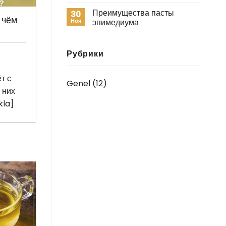
Преимущества пасты
30
 чём
Ноя
эпимедиума
Рубрики
т с
Genel
(12)
 них
kla]