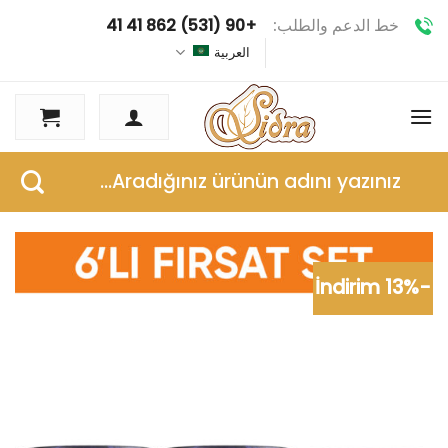
تخطي
خط الدعم والطلب:
+90 (531) 862 41 41
للمحتوى
العربية
البحث
عن:
-13% İndirim