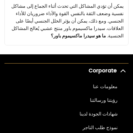
يمكن أن تؤدي المشاكل التي تحدث أثناء الجماع إلى مشاكل
نفسية وضعف الثقة بالنفس. القوة والأداء ضروريان للأداء
الجنسي. ومع ذلك، يمكن أن يؤثر الخلل الجنسي أيضًا على
العلاقات. سيدرا ماكسيموم باور منتج عشبي يُعالج المشاكل
الجنسية.
ما هو سيدرا ماكسيموم باور؟
نطرح أسئلةً متكررة حول هذا الموضوع. تُصنّع شركتنا هذا
المنتج في إزميت، ويُنتج في منشآت نظيفة ومعقمة تمامًا.
يُعدّ "القوة القصوى" من المنتجات التي تتمتع بضعف فعالية
Corporate
متوسط فعالية المنتجات في السوق، ويُنتج بكميات متطابقة
وحاصل على شهادة جودة، ما يُتيح لعملائنا استخدامه بثقة.
معلومات عنا
مزايا منتج سيدرا ذو الطاقة القصوى
رؤيتنا ورسالتنا
يمكن أن يؤدي التوتر والإرهاق الشديد والمشاكل النفسية
إلى مشاكل جنسية، بل قد تُضعف ثقة الشخص بنفسه، مما
شهادات الجودة لدينا
يمنعه من تحقيق الأداء المطلوب. وهنا تحديدًا يتميّز منتج
سيدرا ماكسيموم باور. فهو من أقوى المنتجات وأكثرها
نموذج طلب التاجر
فائدةً لتحسين الأداء الجنسي. تُحضّر شركتنا هذا المنتج في