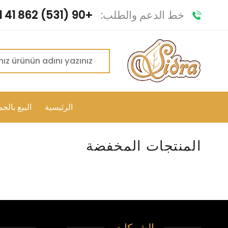
تخطي
خط الدعم والطلب:
+90 (531) 862 41 41
للمحتوى
البحث
عن:
الرئيسية
البيع بالجم
المنتجات المخفضة
الشركات